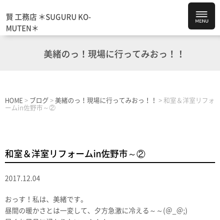
賢 工務店 ＊SUGURU KO-
MUTEN＊
美緒のっ！現場に行ってみおっ！！
HOME
>
ブログ
>
美緒のっ！現場に行ってみおっ！！
>
和室＆洋室リフォ
ームin佐野市～②
和室＆洋室リフォームin佐野市～②
2017.12.04
おっす！私は、美緒です。
昼間の暖かさとは一変して、夕方急激に冷える～～(＠_＠;)