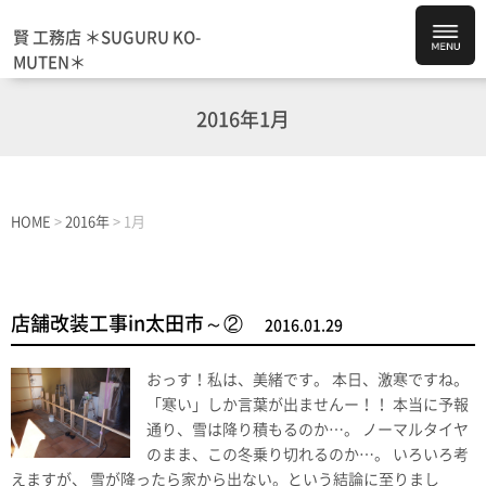
賢 工務店 ＊SUGURU KO-
MUTEN＊
2016年1月
HOME
>
2016年
>
1月
店舗改装工事in太田市～②
2016.01.29
おっす！私は、美緒です。 本日、激寒ですね。
「寒い」しか言葉が出ませんー！！ 本当に予報
通り、雪は降り積もるのか…。 ノーマルタイヤ
のまま、この冬乗り切れるのか…。 いろいろ考
えますが、 雪が降ったら家から出ない。という結論に至りまし