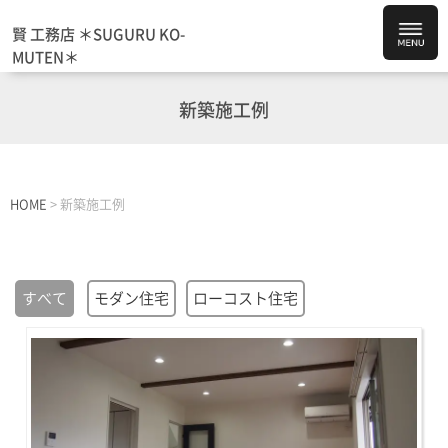
賢 工務店 ＊SUGURU KO-
MUTEN＊
新築施工例
HOME
>
新築施工例
すべて
モダン住宅
ローコスト住宅