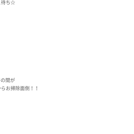
ス待ち☆
井の間が
からお掃除面倒！！