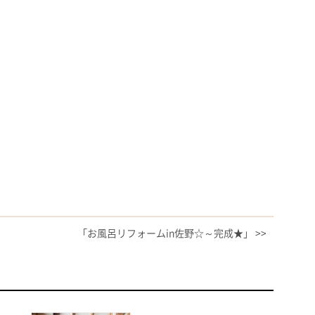
「お風呂リフォームin佐野☆～完成★」 >>