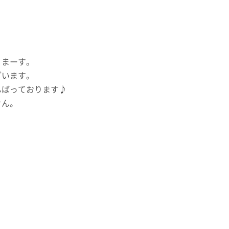
りまーす。
ざいます。
んばっております♪
せん。