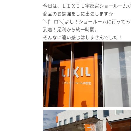
今日は、ＬＩＸＩＬ宇都宮ショールーム
商品のお勉強をしに出張します☆
＼(゜ロ＼)よし！ショールームに行って
到着！足利から約一時間。
そんなに遠い感じはしませんでした！