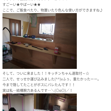
すごーい★やばーい★★
ここで、ご飯食べたり、物置いたり色んな使い方ができますね♪
そして、ついに来ました！！キッチンちゃん達取付～☆
二人で、せっせか運び込みました(^^)vふぅ、重たかったーー。
今まで隠してたことがボスにバレたんです！！
実は私…結構腕力あるんです…＼(◎o◎)／！