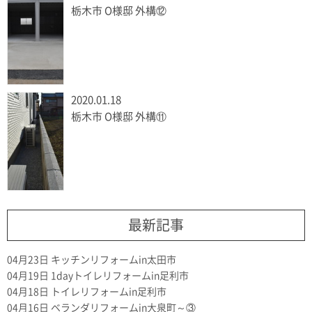
栃木市 O様邸 外構⑫
2020.01.18
栃木市 O様邸 外構⑪
最新記事
04月23日
キッチンリフォームin太田市
04月19日
1dayトイレリフォームin足利市
04月18日
トイレリフォームin足利市
04月16日
ベランダリフォームin大泉町～③