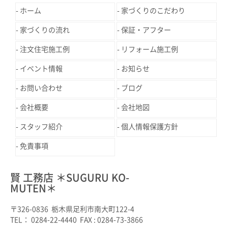
ホーム
家づくりのこだわり
家づくりの流れ
保証・アフター
注文住宅施工例
リフォーム施工例
イベント情報
お知らせ
お問い合わせ
ブログ
会社概要
会社地図
スタッフ紹介
個人情報保護方針
免責事項
賢 工務店 ＊SUGURU KO-
MUTEN＊
〒326-0836 栃木県足利市南大町122-4
TEL： 0284-22-4440 FAX : 0284-73-3866