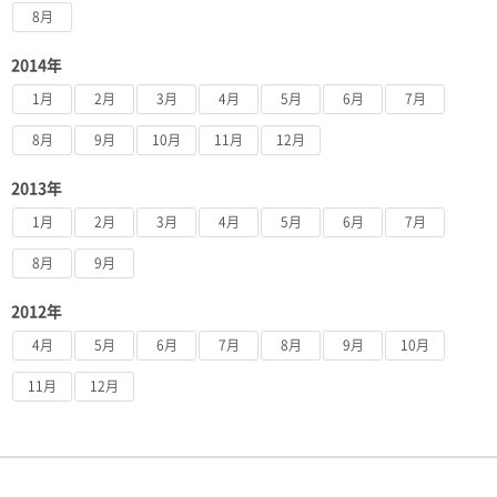
8月
2014年
1月
2月
3月
4月
5月
6月
7月
8月
9月
10月
11月
12月
2013年
1月
2月
3月
4月
5月
6月
7月
8月
9月
2012年
4月
5月
6月
7月
8月
9月
10月
11月
12月