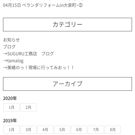
04月15日
ベランダリフォームin大泉町~②
カテゴリー
お知らせ
ブログ
SUGURU工務店 ブログ
tamalog
美緒のっ！現場に行ってみおっ！！
アーカイブ
2020年
1月
2月
2019年
1月
3月
4月
5月
6月
7月
8月