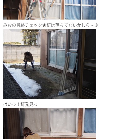
みおの最終チェック★釘は落ちてないかしら～♪
はいっ！釘発見っ！