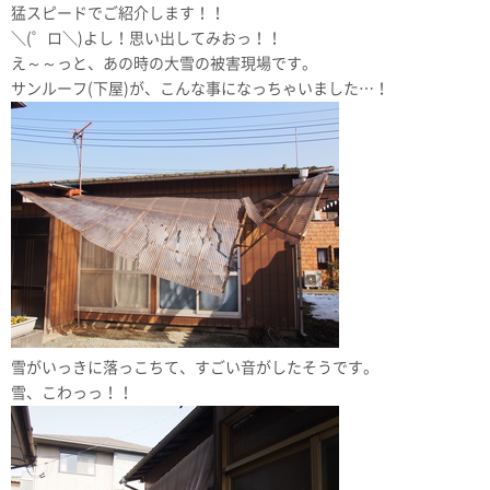
猛スピードでご紹介します！！
＼(゜ロ＼)よし！思い出してみおっ！！
え～～っと、あの時の大雪の被害現場です。
サンルーフ(下屋)が、こんな事になっちゃいました…！
雪がいっきに落っこちて、すごい音がしたそうです。
雪、こわっっ！！