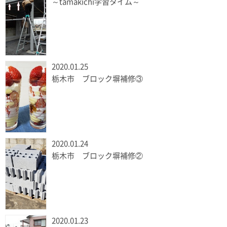
～tamakichi学習タイム～
2020.01.25
栃木市 ブロック塀補修③
2020.01.24
栃木市 ブロック塀補修②
2020.01.23