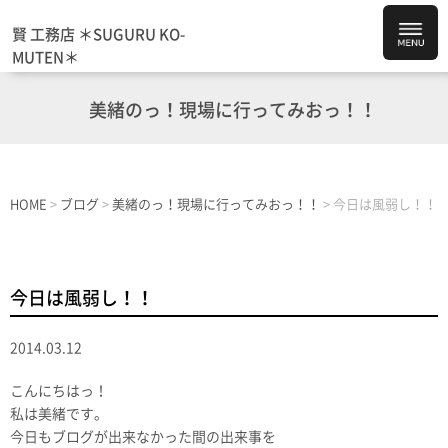
賢 工務店 ＊SUGURU KO-
MUTEN＊
美緒のっ！現場に行ってみおっ！！
HOME
>
ブログ
>
美緒のっ！現場に行ってみおっ！！
>
今日は風弱し！！
今日は風弱し！！
2014.03.12
こんにちはっ！
私は美緒です。
今日もブログが出来なかった間の出来事を