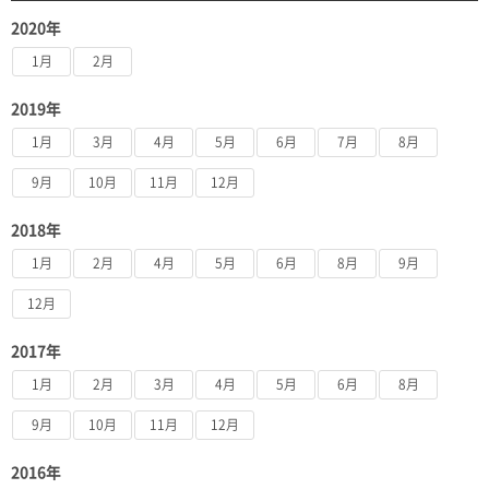
2020年
1月
2月
2019年
1月
3月
4月
5月
6月
7月
8月
9月
10月
11月
12月
2018年
1月
2月
4月
5月
6月
8月
9月
12月
2017年
1月
2月
3月
4月
5月
6月
8月
9月
10月
11月
12月
2016年