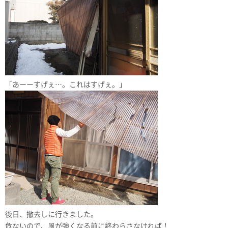
「あーーすげぇ…。これはすげぇ。」
後日、撤去しに行きました。
危ないので、風が強くなる前に終わらさなければ！