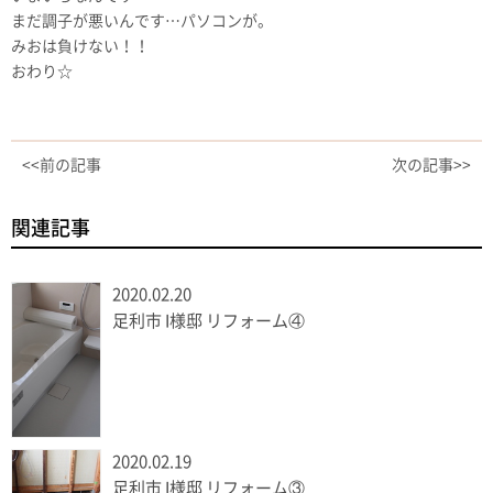
まだ調子が悪いんです…パソコンが。
みおは負けない！！
おわり☆
<<前の記事
次の記事>>
関連記事
2020.02.20
足利市 I様邸 リフォーム④
2020.02.19
足利市 I様邸 リフォーム③