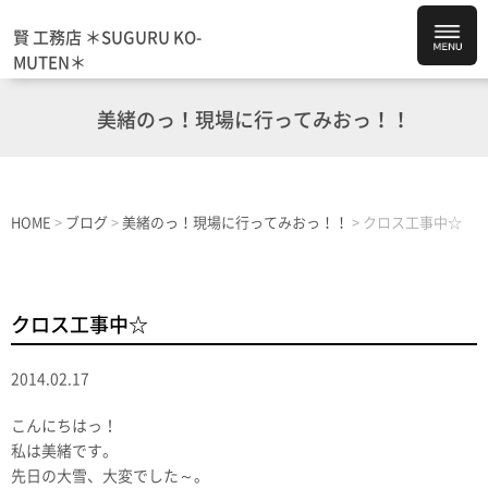
賢 工務店 ＊SUGURU KO-
MUTEN＊
美緒のっ！現場に行ってみおっ！！
HOME
>
ブログ
>
美緒のっ！現場に行ってみおっ！！
>
クロス工事中☆
クロス工事中☆
2014.02.17
こんにちはっ！
私は美緒です。
先日の大雪、大変でした～。