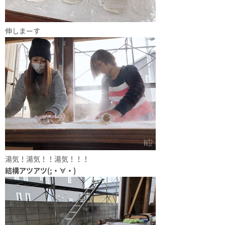
伸しまーす
湯気！湯気！！湯気！！！
結構アツアツ(;・∀・)