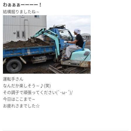
わぁぁぁーーーー！
結構掘りましたね～
運転手さん
なんだか楽しそう～♪(笑)
その調子で頑張ってください(`･ω･´)/
今日はここまで～
お疲れさまでした☆