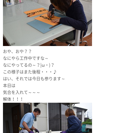
おや、おや？？
なにやら工作中ですな～
なにやってるの～？|ω・)？
この様子はまた後程・・・♪
はい、それでは今日も参ります～
本日は
気合を入れて～～～
解体！！！