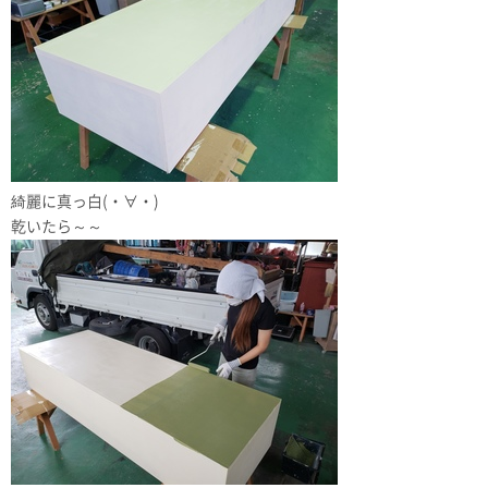
綺麗に真っ白(・∀・)
乾いたら～～