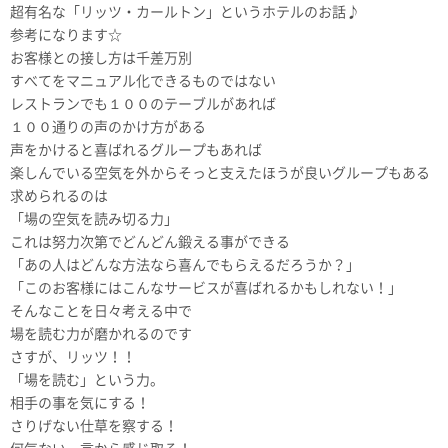
超有名な「リッツ・カールトン」というホテルのお話♪
参考になります☆
お客様との接し方は千差万別
すべてをマニュアル化できるものではない
レストランでも１００のテーブルがあれば
１００通りの声のかけ方がある
声をかけると喜ばれるグループもあれば
楽しんでいる空気を外からそっと支えたほうが良いグループもある
求められるのは
「場の空気を読み切る力」
これは努力次第でどんどん鍛える事ができる
「あの人はどんな方法なら喜んでもらえるだろうか？」
「このお客様にはこんなサービスが喜ばれるかもしれない！」
そんなことを日々考える中で
場を読む力が磨かれるのです
さすが、リッツ！！
「場を読む」という力。
相手の事を気にする！
さりげない仕草を察する！