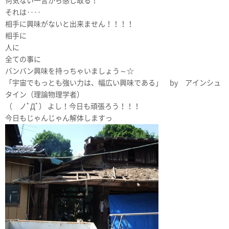
何気ない一言から感じ取る！
それは‥‥
相手に興味がないと出来ません！！！！
相手に
人に
全ての事に
バンバン興味を持っちゃいましょう～☆
「宇宙でもっとも強い力は、幅広い興味である」 by アインシュ
タイン（理論物理学者）
（ ノﾟДﾟ） よし！今日も頑張ろう！！！
今日もじゃんじゃん解体しますっ